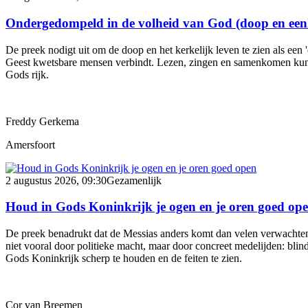
Ondergedompeld in de volheid van God (doop en een
De preek nodigt uit om de doop en het kerkelijk leven te zien als ee
Geest kwetsbare mensen verbindt. Lezen, zingen en samenkomen kunn
Gods rijk.
Freddy Gerkema
Amersfoort
2 augustus 2026, 09:30
Gezamenlijk
Houd in Gods Koninkrijk je ogen en je oren goed op
De preek benadrukt dat de Messias anders komt dan velen verwachten
niet vooral door politieke macht, maar door concreet medelijden: b
Gods Koninkrijk scherp te houden en de feiten te zien.
Cor van Breemen