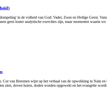
heid)
n 'dompeling' in de volheid van God: Vader, Zoon en Heilige Geest. Va
en geen louter analytische exercities zijn, maar momenten waarin we 
en
. Cor van Breemen wijst op het verhaal van de opwekking in Nain en h
linden zien, doven horen, doden worden opgewekt en het evangelie wor