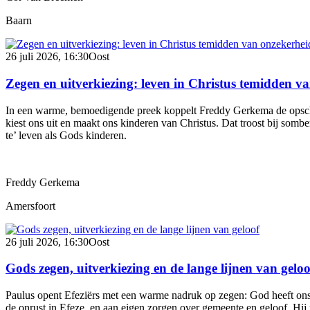
Baarn
26 juli 2026, 16:30
Oost
Zegen en uitverkiezing: leven in Christus temidden v
In een warme, bemoedigende preek koppelt Freddy Gerkema de opschud
kiest ons uit en maakt ons kinderen van Christus. Dat troost bij som
te’ leven als Gods kinderen.
Freddy Gerkema
Amersfoort
26 juli 2026, 16:30
Oost
Gods zegen, uitverkiezing en de lange lijnen van geloo
Paulus opent Efeziërs met een warme nadruk op zegen: God heeft ons
de onrust in Efeze, en aan eigen zorgen over gemeente en geloof. Hij 