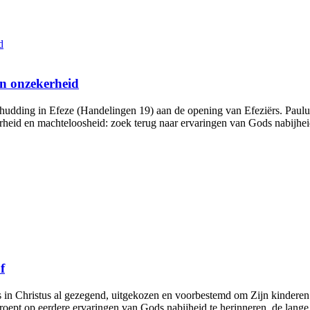
an onzekerheid
ding in Efeze (Handelingen 19) aan de opening van Efeziërs. Paulus, 
berheid en machteloosheid: zoek terug naar ervaringen van Gods nabijhei
f
 in Christus al gezegend, uitgekozen en voorbestemd om Zijn kinderen 
roept op eerdere ervaringen van Gods nabijheid te herinneren, de lange 