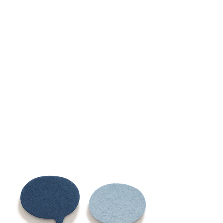
Hoe verandert het besef van opstanding en overwinning je
kijk op lijden en op het dragen van je kruis?