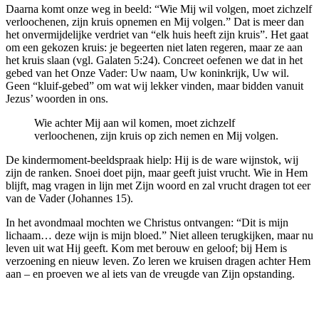
Daarna komt onze weg in beeld: “Wie Mij wil volgen, moet zichzelf
verloochenen, zijn kruis opnemen en Mij volgen.” Dat is meer dan
het onvermijdelijke verdriet van “elk huis heeft zijn kruis”. Het gaat
om een gekozen kruis: je begeerten niet laten regeren, maar ze aan
het kruis slaan (vgl. Galaten 5:24). Concreet oefenen we dat in het
gebed van het Onze Vader: Uw naam, Uw koninkrijk, Uw wil.
Geen “kluif-gebed” om wat wij lekker vinden, maar bidden vanuit
Jezus’ woorden in ons.
Wie achter Mij aan wil komen, moet zichzelf
verloochenen, zijn kruis op zich nemen en Mij volgen.
De kindermoment-beeldspraak hielp: Hij is de ware wijnstok, wij
zijn de ranken. Snoei doet pijn, maar geeft juist vrucht. Wie in Hem
blijft, mag vragen in lijn met Zijn woord en zal vrucht dragen tot eer
van de Vader (Johannes 15).
In het avondmaal mochten we Christus ontvangen: “Dit is mijn
lichaam… deze wijn is mijn bloed.” Niet alleen terugkijken, maar nu
leven uit wat Hij geeft. Kom met berouw en geloof; bij Hem is
verzoening en nieuw leven. Zo leren we kruisen dragen achter Hem
aan – en proeven we al iets van de vreugde van Zijn opstanding.